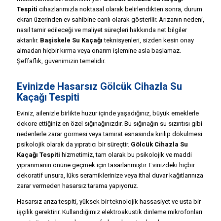
Tespiti
cihazlarımızla noktasal olarak belirlendikten sonra, durum
ekran üzerinden ev sahibine canlı olarak gösterilir. Arızanın nedeni,
nasıl tamir edileceği ve maliyet süreçleri hakkında net bilgiler
aktarılır.
Başiskele Su Kaçağı
teknisyenleri, sizden kesin onay
almadan hiçbir kırma veya onarım işlemine asla başlamaz.
Şeffaflık, güvenimizin temelidir.
Evinizde Hasarsız Gölcük Cihazla Su
Kaçağı Tespiti
Eviniz, ailenizle birlikte huzur içinde yaşadığınız, büyük emeklerle
dekore ettiğiniz en özel sığınağınızdır. Bu sığınağın su sızıntısı gibi
nedenlerle zarar görmesi veya tamirat esnasında kırılıp dökülmesi
psikolojik olarak da yıpratıcı bir süreçtir.
Gölcük Cihazla Su
Kaçağı Tespiti
hizmetimiz, tam olarak bu psikolojik ve maddi
yıpranmanın önüne geçmek için tasarlanmıştır. Evinizdeki hiçbir
dekoratif unsura, lüks seramiklerinize veya ithal duvar kağıtlarınıza
zarar vermeden hasarsız tarama yapıyoruz.
Hasarsız arıza tespiti, yüksek bir teknolojik hassasiyet ve usta bir
işçilik gerektirir. Kullandığımız elektroakustik dinleme mikrofonları