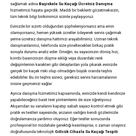
sağlamak adına
Başiskele Su Kaçağı Ücretsiz Danışma
hizmetimizi hayata geçirdik. Maddi bir beklenti gözetmeksizin,
tüm teknik bilgi birikimimizi sizinle paylaşıyoruz.
Evinizde bir sızıntı olduğundan şüpheleniyorsanız ama emin
olamıyorsanız, hemen yüksek ücretler ödeyerek servis çağırmak
yerine ücretsiz danışma hattımızı arayabilirsiniz. Uzman teknik
danışmanlarımız, telefonda size yöneltecekleri birkaç pratik
soruyla durumu analiz eder. Örneğin; su sayacınızın dönüş hızı,
kombi basıncınızın düşme sıklığı veya duvardaki renk
değişimlerinin karakteri gibi detaylardan yola çıkarak evinizde
gerçek bir kaçak riski olup olmadığını büyük oranda teşhis
edebilirler. Bu ön teşhis süreci, gereksiz servis harcamalarının
önüne geçmenizi sağlar.
Ayrıca danışma hizmetimiz kapsamında, evinizde kendi kendinize
yapabileceğiniz basit test yöntemlerini de size öğretiyoruz.
Akşamdan su vanalarını kapatıp sabah sayacı kontrol etmek gibi
pratik ev testleri sayesinde, arızanın varlığını kendi gözlerinizle
doğrulamanıza yardımcı oluyoruz. Eğer testler sonucunda
profesyonel bir müdahale gerektiği kesinleşirse, o zaman onayınız
doğrultusunda teknolojik
Gölcük Cihazla Su Kaçağı Tespiti