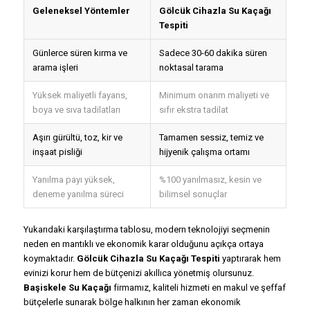
Geleneksel Yöntemler
Gölcük Cihazla Su Kaçağı
Tespiti
Günlerce süren kırma ve
Sadece 30-60 dakika süren
arama işleri
noktasal tarama
Yüksek maliyetli fayans,
Minimum onarım maliyeti ve
boya ve sıva tadilatları
sıfır ekstra tadilat
Aşırı gürültü, toz, kir ve
Tamamen sessiz, temiz ve
inşaat pisliği
hijyenik çalışma ortamı
Yanılma payı yüksek,
%100 yanılmasız, kesin ve
deneme yanılma süreci
bilimsel sonuçlar
Yukarıdaki karşılaştırma tablosu, modern teknolojiyi seçmenin
neden en mantıklı ve ekonomik karar olduğunu açıkça ortaya
koymaktadır.
Gölcük Cihazla Su Kaçağı Tespiti
yaptırarak hem
evinizi korur hem de bütçenizi akıllıca yönetmiş olursunuz.
Başiskele Su Kaçağı
firmamız, kaliteli hizmeti en makul ve şeffaf
bütçelerle sunarak bölge halkının her zaman ekonomik