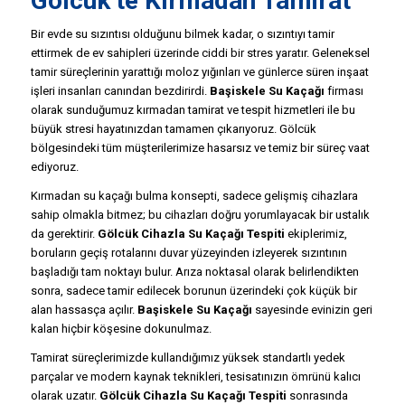
Gölcük’te Kırmadan Tamirat
Bir evde su sızıntısı olduğunu bilmek kadar, o sızıntıyı tamir
ettirmek de ev sahipleri üzerinde ciddi bir stres yaratır. Geleneksel
tamir süreçlerinin yarattığı moloz yığınları ve günlerce süren inşaat
işleri insanları canından bezdirirdi.
Başiskele Su Kaçağı
firması
olarak sunduğumuz kırmadan tamirat ve tespit hizmetleri ile bu
büyük stresi hayatınızdan tamamen çıkarıyoruz. Gölcük
bölgesindeki tüm müşterilerimize hasarsız ve temiz bir süreç vaat
ediyoruz.
Kırmadan su kaçağı bulma konsepti, sadece gelişmiş cihazlara
sahip olmakla bitmez; bu cihazları doğru yorumlayacak bir ustalık
da gerektirir.
Gölcük Cihazla Su Kaçağı Tespiti
ekiplerimiz,
boruların geçiş rotalarını duvar yüzeyinden izleyerek sızıntının
başladığı tam noktayı bulur. Arıza noktasal olarak belirlendikten
sonra, sadece tamir edilecek borunun üzerindeki çok küçük bir
alan hassasça açılır.
Başiskele Su Kaçağı
sayesinde evinizin geri
kalan hiçbir köşesine dokunulmaz.
Tamirat süreçlerimizde kullandığımız yüksek standartlı yedek
parçalar ve modern kaynak teknikleri, tesisatınızın ömrünü kalıcı
olarak uzatır.
Gölcük Cihazla Su Kaçağı Tespiti
sonrasında