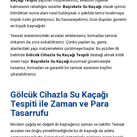
Kaçağı Tespiti
yaptıran müşterilerimiz, evlerinin hijyenik
kalmasının rahatlığını sürerler.
Başiskele Su Kaçağı
olarak işimizi
bitirdikten sonra alanı nasıl bulduysak o şekilde temiz bırakmaya
büyük özen gösteriyoruz. Bu hassasiyetimiz, bize duyulan güvenin
en büyük kaynağıdır.
Tesisat sisteminizdeki arızaları ertelerseniz, kırmadan tamirat
imkanını da zora sokabilirsiniz. Çünkü yayılan su, geniş
alanlardaki yapı malzemelerini çürütmeye başlar. Bu yüzden ilk
belirtide
Gölcük Cihazla Su Kaçağı Tespiti
desteği almak kritik
önem taşır.
Başiskele Su Kaçağı
kurumsal güvencesiyle
hasarsız, kırmadan ve garantili bir tamirat sürecinin keyfini
çıkarabilirsiniz.
Gölcük Cihazla Su Kaçağı
Tespiti ile Zaman ve Para
Tasarrufu
Modern çağda en değerli iki kaynağımız zaman ve nakittir. Tesisat
arızaları ise doğru yönetilmediğinde bu iki kaynağı da adeta