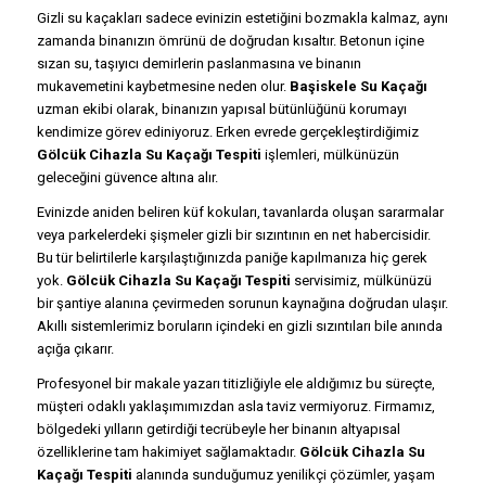
Gizli su kaçakları sadece evinizin estetiğini bozmakla kalmaz, aynı
zamanda binanızın ömrünü de doğrudan kısaltır. Betonun içine
sızan su, taşıyıcı demirlerin paslanmasına ve binanın
mukavemetini kaybetmesine neden olur.
Başiskele Su Kaçağı
uzman ekibi olarak, binanızın yapısal bütünlüğünü korumayı
kendimize görev ediniyoruz. Erken evrede gerçekleştirdiğimiz
Gölcük Cihazla Su Kaçağı Tespiti
işlemleri, mülkünüzün
geleceğini güvence altına alır.
Evinizde aniden beliren küf kokuları, tavanlarda oluşan sararmalar
veya parkelerdeki şişmeler gizli bir sızıntının en net habercisidir.
Bu tür belirtilerle karşılaştığınızda paniğe kapılmanıza hiç gerek
yok.
Gölcük Cihazla Su Kaçağı Tespiti
servisimiz, mülkünüzü
bir şantiye alanına çevirmeden sorunun kaynağına doğrudan ulaşır.
Akıllı sistemlerimiz boruların içindeki en gizli sızıntıları bile anında
açığa çıkarır.
Profesyonel bir makale yazarı titizliğiyle ele aldığımız bu süreçte,
müşteri odaklı yaklaşımımızdan asla taviz vermiyoruz. Firmamız,
bölgedeki yılların getirdiği tecrübeyle her binanın altyapısal
özelliklerine tam hakimiyet sağlamaktadır.
Gölcük Cihazla Su
Kaçağı Tespiti
alanında sunduğumuz yenilikçi çözümler, yaşam