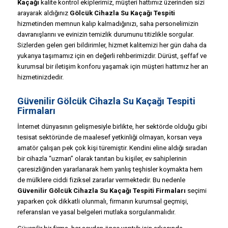
Kaçağı
kalite kontrol ekiplerimiz, müşteri hattımız üzerinden sizi
arayarak aldığınız
Gölcük Cihazla Su Kaçağı Tespiti
hizmetinden memnun kalıp kalmadığınızı, saha personelimizin
davranışlarını ve evinizin temizlik durumunu titizlikle sorgular.
Sizlerden gelen geri bildirimler, hizmet kalitemizi her gün daha da
yukarıya taşımamız için en değerli rehberimizdir. Dürüst, şeffaf ve
kurumsal bir iletişim konforu yaşamak için müşteri hattımız her an
hizmetinizdedir.
Güvenilir Gölcük Cihazla Su Kaçağı Tespiti
Firmaları
İnternet dünyasının gelişmesiyle birlikte, her sektörde olduğu gibi
tesisat sektöründe de maalesef yetkinliği olmayan, korsan veya
amatör çalışan pek çok kişi türemiştir. Kendini eline aldığı sıradan
bir cihazla “uzman” olarak tanıtan bu kişiler, ev sahiplerinin
çaresizliğinden yararlanarak hem yanlış teşhisler koymakta hem
de mülklere ciddi fiziksel zararlar vermektedir. Bu nedenle
Güvenilir Gölcük Cihazla Su Kaçağı Tespiti Firmaları
seçimi
yaparken çok dikkatli olunmalı, firmanın kurumsal geçmişi,
referansları ve yasal belgeleri mutlaka sorgulanmalıdır.