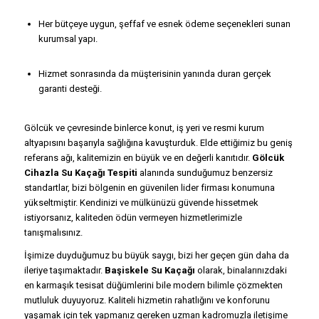
Her bütçeye uygun, şeffaf ve esnek ödeme seçenekleri sunan
kurumsal yapı.
Hizmet sonrasında da müşterisinin yanında duran gerçek
garanti desteği.
Gölcük ve çevresinde binlerce konut, iş yeri ve resmi kurum
altyapısını başarıyla sağlığına kavuşturduk. Elde ettiğimiz bu geniş
referans ağı, kalitemizin en büyük ve en değerli kanıtıdır.
Gölcük
Cihazla Su Kaçağı Tespiti
alanında sunduğumuz benzersiz
standartlar, bizi bölgenin en güvenilen lider firması konumuna
yükseltmiştir. Kendinizi ve mülkünüzü güvende hissetmek
istiyorsanız, kaliteden ödün vermeyen hizmetlerimizle
tanışmalısınız.
İşimize duyduğumuz bu büyük saygı, bizi her geçen gün daha da
ileriye taşımaktadır.
Başiskele Su Kaçağı
olarak, binalarınızdaki
en karmaşık tesisat düğümlerini bile modern bilimle çözmekten
mutluluk duyuyoruz. Kaliteli hizmetin rahatlığını ve konforunu
yaşamak için tek yapmanız gereken uzman kadromuzla iletişime