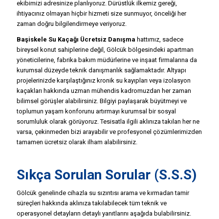
ekibimizi adresinize planlıyoruz. Dürüstlük ilkemiz gereği,
ihtiyacınız olmayan hiçbir hizmeti size sunmuyor, önceliği her
zaman doğru bilgilendirmeye veriyoruz.
Başiskele Su Kaçağı Ücretsiz Danışma
hattımız, sadece
bireysel konut sahiplerine değil, Gölcük bölgesindeki apartman
yöneticilerine, fabrika bakım müdürlerine ve inşaat firmalarına da
kurumsal düzeyde teknik danışmanlık sağlamaktadır. Altyapı
projelerinizde karşılaştığınız kronik su kayıpları veya izolasyon
kaçakları hakkında uzman mühendis kadromuzdan her zaman
bilimsel görüşler alabilirsiniz. Bilgiyi paylaşarak büyütmeyi ve
toplumun yaşam konforunu artırmayı kurumsal bir sosyal
sorumluluk olarak görüyoruz. Tesisatla ilgili aklınıza takılan her ne
varsa, çekinmeden bizi arayabilir ve profesyonel çözümlerimizden
tamamen ücretsiz olarak ilham alabilirsiniz.
Sıkça Sorulan Sorular (S.S.S)
Gölcük genelinde cihazla su sızıntısı arama ve kırmadan tamir
süreçleri hakkında aklınıza takılabilecek tüm teknik ve
operasyonel detayların detaylı yanıtlarını aşağıda bulabilirsiniz.