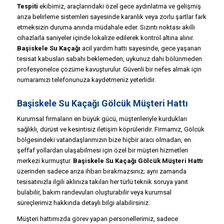
Tespiti
ekibimiz, araçlarındaki özel gece aydınlatma ve gelişmiş
arıza belirleme sistemleri sayesinde karanlık veya zorlu şartlar fark
etmeksizin duruma anında müdahale eder. Sızıntı noktası akıllı
cihazlarla saniyeler içinde lokalize edilerek kontrol altına alınır.
Başiskele Su Kaçağı
acil yardım hattı sayesinde, gece yaşanan
tesisat kabusları sabahı beklemeden, uykunuz dahi bölünmeden
profesyonelce çözüme kavuşturulur. Güvenli bir nefes almak için
numaramızı telefonunuza kaydetmeniz yeterlidir.
Başiskele Su Kaçağı Gölcük Müşteri Hattı
Kurumsal firmaların en büyük gücü, müşterileriyle kurdukları
sağlıklı, dürüst ve kesintisiz iletişim köprüleridir. Firmamız, Gölcük
bölgesindeki vatandaşlarımızın bize hiçbir aracı olmadan, en
şeffaf yollardan ulaşabilmesi için özel bir müşteri hizmetleri
merkezi kurmuştur.
Başiskele Su Kaçağı Gölcük Müşteri Hattı
üzerinden sadece arıza ihbarı bırakmazsınız; aynı zamanda
tesisatınızla ilgili aklınıza takılan her türlü teknik soruya yanıt
bulabilir, bakım randevuları oluşturabilir veya kurumsal
süreçlerimiz hakkında detaylı bilgi alabilirsiniz.
Müşteri hattımızda görev yapan personellerimiz, sadece