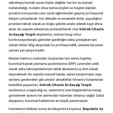
sekreterya hizmeti sunan kişiler değildir; her biri su tesisatı
mühendisliği, modern cihaz terminolojileri ve müşteri ilişkileri
yönetimi konusunda uzun süreli eğitimlerden geçmiş profesyonel
iletişim uzmanlarıdır. Sizi dikkatle ve nezaketle dinler, yaşadığınız
problemi teknik olarak en doğru şekilde analiz ederek kayıt altına
alırlar. Bu sayede adresinize yönlendirilecek olan
Gölcük Cihazla
Su Kaçağı Tespiti
ekiplerimiz, evinize hangi cihaz
kombinasyonlarıyla gelmeleri gerektiğini daha yoldayken tam
olarak bilirler. Bilgi akışındaki bu profesyonellik, sahada harcanan
zamanı yarı yarıya kısaltır.
Müşteri hattımız üzerinden oluşturulan tüm servis kayıtları,
kurumsal kaynak planlama yazılımlarımız (ERP) üzerinden anlık
olarak saha teknisyenlerimizin tablet ekranlarına iş emri olarak
düşmektedir. Bu sayede manuel hatalar, adres karıştırmaları veya
randevu gecikmeleri gibi amatör aksaklıklar firmamız bünyesinde
kesinlikle yaşanmaz.
Gölcük Cihazla Su Kaçağı Tespiti
randevunuz onaylandığı an, sistemimiz size bilgilendirme mesajı
göndererek sürecin her adımından haberdar olmanızı sağlar. Dijital
altyapımız, kurumsal kalitemizin en büyük yansımasıdır.
Hizmetimiz bittikten sonra da iletişimimiz kopmaz.
Başiskele Su