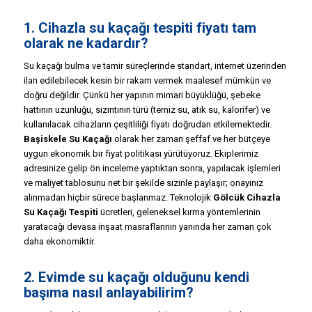
1. Cihazla su kaçağı tespiti fiyatı tam
olarak ne kadardır?
Su kaçağı bulma ve tamir süreçlerinde standart, internet üzerinden
ilan edilebilecek kesin bir rakam vermek maalesef mümkün ve
doğru değildir. Çünkü her yapının mimari büyüklüğü, şebeke
hattının uzunluğu, sızıntının türü (temiz su, atık su, kalorifer) ve
kullanılacak cihazların çeşitliliği fiyatı doğrudan etkilemektedir.
Başiskele Su Kaçağı
olarak her zaman şeffaf ve her bütçeye
uygun ekonomik bir fiyat politikası yürütüyoruz. Ekiplerimiz
adresinize gelip ön inceleme yaptıktan sonra, yapılacak işlemleri
ve maliyet tablosunu net bir şekilde sizinle paylaşır; onayınız
alınmadan hiçbir sürece başlanmaz. Teknolojik
Gölcük Cihazla
Su Kaçağı Tespiti
ücretleri, geleneksel kırma yöntemlerinin
yaratacağı devasa inşaat masraflarının yanında her zaman çok
daha ekonomiktir.
2. Evimde su kaçağı olduğunu kendi
başıma nasıl anlayabilirim?