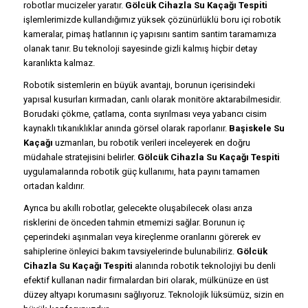
robotlar mucizeler yaratır.
Gölcük Cihazla Su Kaçağı Tespiti
işlemlerimizde kullandığımız yüksek çözünürlüklü boru içi robotik
kameralar, pimaş hatlarının iç yapısını santim santim taramamıza
olanak tanır. Bu teknoloji sayesinde gizli kalmış hiçbir detay
karanlıkta kalmaz.
Robotik sistemlerin en büyük avantajı, borunun içerisindeki
yapısal kusurları kırmadan, canlı olarak monitöre aktarabilmesidir.
Borudaki çökme, çatlama, conta sıyrılması veya yabancı cisim
kaynaklı tıkanıklıklar anında görsel olarak raporlanır.
Başiskele Su
Kaçağı
uzmanları, bu robotik verileri inceleyerek en doğru
müdahale stratejisini belirler.
Gölcük Cihazla Su Kaçağı Tespiti
uygulamalarında robotik güç kullanımı, hata payını tamamen
ortadan kaldırır.
Ayrıca bu akıllı robotlar, gelecekte oluşabilecek olası arıza
risklerini de önceden tahmin etmemizi sağlar. Borunun iç
çeperindeki aşınmaları veya kireçlenme oranlarını görerek ev
sahiplerine önleyici bakım tavsiyelerinde bulunabiliriz.
Gölcük
Cihazla Su Kaçağı Tespiti
alanında robotik teknolojiyi bu denli
efektif kullanan nadir firmalardan biri olarak, mülkünüze en üst
düzey altyapı korumasını sağlıyoruz. Teknolojik lüksümüz, sizin en