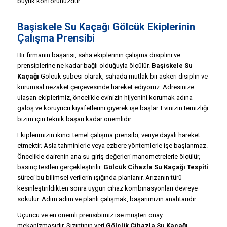
büyük konforunuzdur.
Başiskele Su Kaçağı Gölcük Ekiplerinin
Çalışma Prensibi
Bir firmanın başarısı, saha ekiplerinin çalışma disiplini ve
prensiplerine ne kadar bağlı olduğuyla ölçülür.
Başiskele Su
Kaçağı
Gölcük şubesi olarak, sahada mutlak bir askeri disiplin ve
kurumsal nezaket çerçevesinde hareket ediyoruz. Adresinize
ulaşan ekiplerimiz, öncelikle evinizin hijyenini korumak adına
galoş ve koruyucu kıyafetlerini giyerek işe başlar. Evinizin temizliği
bizim için teknik başarı kadar önemlidir.
Ekiplerimizin ikinci temel çalışma prensibi, veriye dayalı hareket
etmektir. Asla tahminlerle veya ezbere yöntemlerle işe başlanmaz.
Öncelikle dairenin ana su giriş değerleri manometrelerle ölçülür,
basınç testleri gerçekleştirilir.
Gölcük Cihazla Su Kaçağı Tespiti
süreci bu bilimsel verilerin ışığında planlanır. Arızanın türü
kesinleştirildikten sonra uygun cihaz kombinasyonları devreye
sokulur. Adım adım ve planlı çalışmak, başarımızın anahtarıdır.
Üçüncü ve en önemli prensibimiz ise müşteri onay
mekanizmasıdır. Sızıntının yeri
Gölcük Cihazla Su Kaçağı