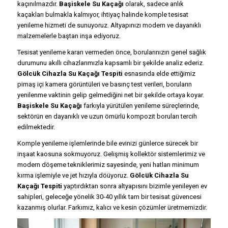
kaçınılmazdır.
Başiskele Su Kaçağı
olarak, sadece anlık
kaçakları bulmakla kalmıyor, ihtiyaç halinde komple tesisat
yenileme hizmeti de sunuyoruz. Altyapınızı modern ve dayanıklı
malzemelerle baştan inşa ediyoruz.
Tesisat yenileme kararı vermeden önce, borularınızın genel sağlık
durumunu akıllı cihazlarımızla kapsamlı bir şekilde analiz ederiz.
Gölcük Cihazla Su Kaçağı Tespiti
esnasında elde ettiğimiz
pimaş içi kamera görüntüleri ve basınç test verileri, boruların
yenilenme vaktinin gelip gelmediğini net bir şekilde ortaya koyar.
Başiskele Su Kaçağı
farkıyla yürütülen yenileme süreçlerinde,
sektörün en dayanıklı ve uzun ömürlü kompozit boruları tercih
edilmektedir.
Komple yenileme işlemlerinde bile evinizi günlerce sürecek bir
inşaat kaosuna sokmuyoruz. Gelişmiş kollektör sistemlerimiz ve
modern döşeme tekniklerimiz sayesinde, yeni hatları minimum
kırma işlemiyle ve jet hızıyla döüyoruz.
Gölcük Cihazla Su
Kaçağı Tespiti
yaptırdıktan sonra altyapısını bizimle yenileyen ev
sahipleri, geleceğe yönelik 30-40 yıllık tam bir tesisat güvencesi
kazanmış olurlar. Farkımız, kalıcı ve kesin çözümler üretmemizdir.