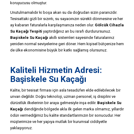
koruyucusu olmuştur.
Unutulmamalıdır ki boşa akan su da doğrudan sizin paranızdır.
Tesisattaki gizli bir sızıntı, su sayacınızın sürekli dönmesine ve her
ay kabaran faturalarla karşılaşmanıza neden olur.
Gölcük Cihazla
Su Kaçağı Tespiti
yaptırdığınız an bu israfı durdurursunuz.
Başiskele Su Kaçağı
akıllı sistemleri sayesinde faturalarınız
yeniden normal seviyelerine geri döner. Hem kişisel bütçenize hem
de ülke ekonomisine büyük bir katkı sağlamış olursunuz.
Kaliteli Hizmetin Adresi:
Başiskele Su Kaçağı
Kalite, bir tesisat firması için asla tesadüfen elde edilebilecek bir
unvan değildir. Doğru teknoloji, uzman personel, iş disiplini ve
dürüstlük ilkelerinin bir araya gelmesiyle inşa edilir.
Başiskele Su
Kaçağı
dendiğinde bölgede akla ilk gelen marka olmamız, yıllardır
ödün vermediğimiz bu kalite standartlarımızın bir sonucudur. Her
müşterimize ve her yapıya mutlak bir kurumsal ciddiyetle
yaklaşıyoruz.