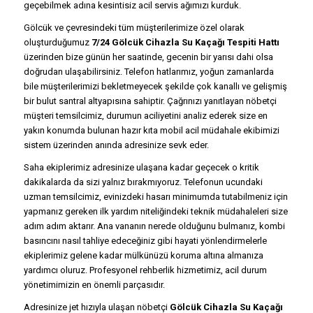
geçebilmek adına kesintisiz acil servis ağımızı kurduk.
Gölcük ve çevresindeki tüm müşterilerimize özel olarak
oluşturduğumuz
7/24 Gölcük Cihazla Su Kaçağı Tespiti Hattı
üzerinden bize günün her saatinde, gecenin bir yarısı dahi olsa
doğrudan ulaşabilirsiniz. Telefon hatlarımız, yoğun zamanlarda
bile müşterilerimizi bekletmeyecek şekilde çok kanallı ve gelişmiş
bir bulut santral altyapısına sahiptir. Çağrınızı yanıtlayan nöbetçi
müşteri temsilcimiz, durumun aciliyetini analiz ederek size en
yakın konumda bulunan hazır kıta mobil acil müdahale ekibimizi
sistem üzerinden anında adresinize sevk eder.
Saha ekiplerimiz adresinize ulaşana kadar geçecek o kritik
dakikalarda da sizi yalnız bırakmıyoruz. Telefonun ucundaki
uzman temsilcimiz, evinizdeki hasarı minimumda tutabilmeniz için
yapmanız gereken ilk yardım niteliğindeki teknik müdahaleleri size
adım adım aktarır. Ana vananın nerede olduğunu bulmanız, kombi
basıncını nasıl tahliye edeceğiniz gibi hayati yönlendirmelerle
ekiplerimiz gelene kadar mülkünüzü koruma altına almanıza
yardımcı oluruz. Profesyonel rehberlik hizmetimiz, acil durum
yönetimimizin en önemli parçasıdır.
Adresinize jet hızıyla ulaşan nöbetçi
Gölcük Cihazla Su Kaçağı