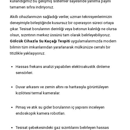
kullandığımız bu gelişmiş sistemler sayesinde yanılma payını
tamamen sıfıra indiriyoruz.
Akıllı cihazlarımızın sağladığı veriler, uzman teknisyenlerimizin
deneyimiyle birleştiğinde kusursuz bir operasyon süreci ortaya
çıkar. Tesisat borularının derinliği veya betonun kalınlığı ne olursa
olsun, sızıntının merkez üssünü tam olarak belirleyebiliyoruz.
Gölcük Cihazla Su Kaçağı Tespiti
uygulamalarımızda modern
bilimin tüm imkanlarından yararlanarak mülkünüze cerrahi bir
titizlikle yaklaşıyoruz.
Hassas frekans analizi yapabilen elektroakustik dinleme
sensörleri.
Duvar arkasını ve zemin altını ısı haritasıyla görüntüleyen
kızılötesi termal kameralar.
Pimaş ve atık su gider borularının iç yapısını inceleyen
endoskopik kamera robotları.
Tesisat şebekesindeki gaz sızıntılarını belirleyen hassas