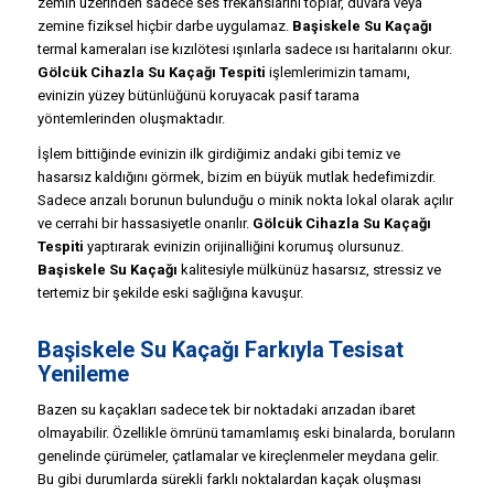
zemin üzerinden sadece ses frekanslarını toplar, duvara veya
zemine fiziksel hiçbir darbe uygulamaz.
Başiskele Su Kaçağı
termal kameraları ise kızılötesi ışınlarla sadece ısı haritalarını okur.
Gölcük Cihazla Su Kaçağı Tespiti
işlemlerimizin tamamı,
evinizin yüzey bütünlüğünü koruyacak pasif tarama
yöntemlerinden oluşmaktadır.
İşlem bittiğinde evinizin ilk girdiğimiz andaki gibi temiz ve
hasarsız kaldığını görmek, bizim en büyük mutlak hedefimizdir.
Sadece arızalı borunun bulunduğu o minik nokta lokal olarak açılır
ve cerrahi bir hassasiyetle onarılır.
Gölcük Cihazla Su Kaçağı
Tespiti
yaptırarak evinizin orijinalliğini korumuş olursunuz.
Başiskele Su Kaçağı
kalitesiyle mülkünüz hasarsız, stressiz ve
tertemiz bir şekilde eski sağlığına kavuşur.
Başiskele Su Kaçağı Farkıyla Tesisat
Yenileme
Bazen su kaçakları sadece tek bir noktadaki arızadan ibaret
olmayabilir. Özellikle ömrünü tamamlamış eski binalarda, boruların
genelinde çürümeler, çatlamalar ve kireçlenmeler meydana gelir.
Bu gibi durumlarda sürekli farklı noktalardan kaçak oluşması