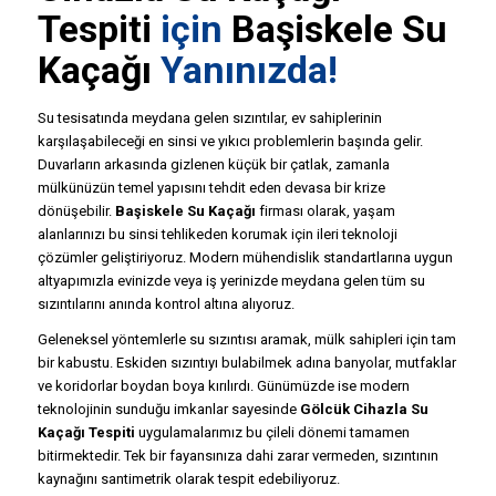
Tespiti
için
Başiskele Su
Kaçağı
Yanınızda!
Su tesisatında meydana gelen sızıntılar, ev sahiplerinin
karşılaşabileceği en sinsi ve yıkıcı problemlerin başında gelir.
Duvarların arkasında gizlenen küçük bir çatlak, zamanla
mülkünüzün temel yapısını tehdit eden devasa bir krize
dönüşebilir.
Başiskele Su Kaçağı
firması olarak, yaşam
alanlarınızı bu sinsi tehlikeden korumak için ileri teknoloji
çözümler geliştiriyoruz. Modern mühendislik standartlarına uygun
altyapımızla evinizde veya iş yerinizde meydana gelen tüm su
sızıntılarını anında kontrol altına alıyoruz.
Geleneksel yöntemlerle su sızıntısı aramak, mülk sahipleri için tam
bir kabustu. Eskiden sızıntıyı bulabilmek adına banyolar, mutfaklar
ve koridorlar boydan boya kırılırdı. Günümüzde ise modern
teknolojinin sunduğu imkanlar sayesinde
Gölcük Cihazla Su
Kaçağı Tespiti
uygulamalarımız bu çileli dönemi tamamen
bitirmektedir. Tek bir fayansınıza dahi zarar vermeden, sızıntının
kaynağını santimetrik olarak tespit edebiliyoruz.