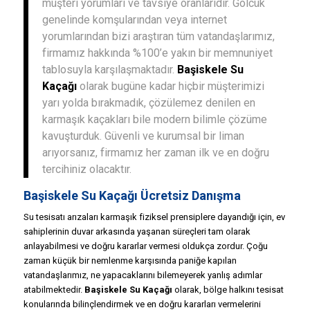
müşteri yorumları ve tavsiye oranlarıdır. Gölcük
genelinde komşularından veya internet
yorumlarından bizi araştıran tüm vatandaşlarımız,
firmamız hakkında %100’e yakın bir memnuniyet
tablosuyla karşılaşmaktadır.
Başiskele Su
Kaçağı
olarak bugüne kadar hiçbir müşterimizi
yarı yolda bırakmadık, çözülemez denilen en
karmaşık kaçakları bile modern bilimle çözüme
kavuşturduk. Güvenli ve kurumsal bir liman
arıyorsanız, firmamız her zaman ilk ve en doğru
tercihiniz olacaktır.
Başiskele Su Kaçağı Ücretsiz Danışma
Su tesisatı arızaları karmaşık fiziksel prensiplere dayandığı için, ev
sahiplerinin duvar arkasında yaşanan süreçleri tam olarak
anlayabilmesi ve doğru kararlar vermesi oldukça zordur. Çoğu
zaman küçük bir nemlenme karşısında paniğe kapılan
vatandaşlarımız, ne yapacaklarını bilemeyerek yanlış adımlar
atabilmektedir.
Başiskele Su Kaçağı
olarak, bölge halkını tesisat
konularında bilinçlendirmek ve en doğru kararları vermelerini