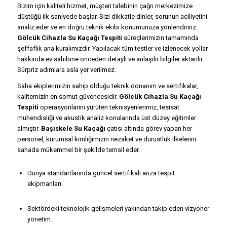
Bizim için kaliteli hizmet, müşteri talebinin çağrı merkezimize
düştüğü ilk saniyede başlar. Sizi dikkatle dinler, sorunun aciliyetini
analiz eder ve en doğru teknik ekibi konumunuza yönlendiririz.
Gölcük Cihazla Su Kaçağı Tespiti
süreçlerimizin tamamında
şeffaflık ana kuralımızdır. Yapılacak tüm testler ve izlenecek yollar
hakkında ev sahibine önceden detaylı ve anlaşılır bilgiler aktarılır.
Sürpriz adımlara asla yer verilmez.
Saha ekiplerimizin sahip olduğu teknik donanım ve sertifikalar,
kalitemizin en somut güvencesidir.
Gölcük Cihazla Su Kaçağı
Tespiti
operasyonlarını yürüten teknisyenlerimiz, tesisat
mühendisliği ve akustik analiz konularında üst düzey eğitimler
almıştır.
Başiskele Su Kaçağı
çatısı altında görev yapan her
personel, kurumsal kimliğimizin nezaket ve dürüstlük ilkelerini
sahada mükemmel bir şekilde temsil eder.
Dünya standartlarında güncel sertifikalı arıza tespit
ekipmanları.
Sektördeki teknolojik gelişmeleri yakından takip eden vizyoner
yönetim.