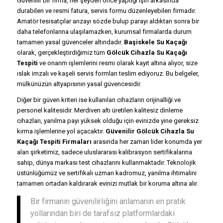
Güvenilir bir firma, her şeyden önce yaptığı işin arkasında
durabilen ve resmi fatura, servis formu düzenleyebilen firmadır.
Amatör tesisatçılar arızayı sözde bulup parayı aldıktan sonra bir
daha telefonlarına ulaşılamazken, kurumsal firmalarda durum
tamamen yasal güvenceler altındadır.
Başiskele Su Kaçağı
olarak, gerçekleştirdiğimiz tüm
Gölcük Cihazla Su Kaçağı
Tespiti
ve onarım işlemlerini resmi olarak kayıt altına alıyor, size
ıslak imzalı ve kaşeli servis formları teslim ediyoruz. Bu belgeler,
mülkünüzün altyapısının yasal güvencesidir.
Diğer bir güven kriteri ise kullanılan cihazların orijinalliği ve
personel kalitesidir. Merdiven altı üretilen kalitesiz dinleme
cihazları, yanılma payı yüksek olduğu için evinizde yine gereksiz
kırma işlemlerine yol açacaktır.
Güvenilir Gölcük Cihazla Su
Kaçağı Tespiti Firmaları
arasında her zaman lider konumda yer
alan şirketimiz, sadece uluslararası kalibrasyon sertifikalarına
sahip, dünya markası test cihazlarını kullanmaktadır. Teknolojik
üstünlüğümüz ve sertifikalı uzman kadromuz, yanılma ihtimalini
tamamen ortadan kaldırarak evinizi mutlak bir koruma altına alır.
Bir firmanın güvenilirliğini anlamanın en pratik
yollarından biri de tarafsız platformlardaki