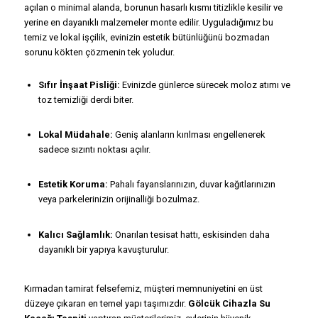
açılan o minimal alanda, borunun hasarlı kısmı titizlikle kesilir ve
yerine en dayanıklı malzemeler monte edilir. Uyguladığımız bu
temiz ve lokal işçilik, evinizin estetik bütünlüğünü bozmadan
sorunu kökten çözmenin tek yoludur.
Sıfır İnşaat Pisliği:
Evinizde günlerce sürecek moloz atımı ve
toz temizliği derdi biter.
Lokal Müdahale:
Geniş alanların kırılması engellenerek
sadece sızıntı noktası açılır.
Estetik Koruma:
Pahalı fayanslarınızın, duvar kağıtlarınızın
veya parkelerinizin orijinalliği bozulmaz.
Kalıcı Sağlamlık:
Onarılan tesisat hattı, eskisinden daha
dayanıklı bir yapıya kavuşturulur.
Kırmadan tamirat felsefemiz, müşteri memnuniyetini en üst
düzeye çıkaran en temel yapı taşımızdır.
Gölcük Cihazla Su