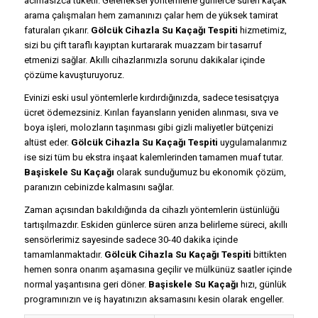
acımasızca tüketir. Geleneksel yöntemlerle günlerce süren kaçak
arama çalışmaları hem zamanınızı çalar hem de yüksek tamirat
faturaları çıkarır.
Gölcük Cihazla Su Kaçağı Tespiti
hizmetimiz,
sizi bu çift taraflı kayıptan kurtararak muazzam bir tasarruf
etmenizi sağlar. Akıllı cihazlarımızla sorunu dakikalar içinde
çözüme kavuşturuyoruz.
Evinizi eski usul yöntemlerle kırdırdığınızda, sadece tesisatçıya
ücret ödemezsiniz. Kırılan fayansların yeniden alınması, sıva ve
boya işleri, molozların taşınması gibi gizli maliyetler bütçenizi
altüst eder.
Gölcük Cihazla Su Kaçağı Tespiti
uygulamalarımız
ise sizi tüm bu ekstra inşaat kalemlerinden tamamen muaf tutar.
Başiskele Su Kaçağı
olarak sunduğumuz bu ekonomik çözüm,
paranızın cebinizde kalmasını sağlar.
Zaman açısından bakıldığında da cihazlı yöntemlerin üstünlüğü
tartışılmazdır. Eskiden günlerce süren arıza belirleme süreci, akıllı
sensörlerimiz sayesinde sadece 30-40 dakika içinde
tamamlanmaktadır.
Gölcük Cihazla Su Kaçağı Tespiti
bittikten
hemen sonra onarım aşamasına geçilir ve mülkünüz saatler içinde
normal yaşantısına geri döner.
Başiskele Su Kaçağı
hızı, günlük
programınızın ve iş hayatınızın aksamasını kesin olarak engeller.