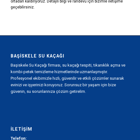
ortadan kaldırıyoruz. Detaylı bilgi ve randevu için bizimle
iletişim
e
geçebilirsiniz.
BAŞISKELE SU KAÇAĞI
Başiskele Su Kaçağı firması, su kaçağı tespiti, tıkanıklık açma ve
kombi-petek temizleme hizmetlerinde uzmanlaşmıştır.
Profesyonel ekibimizle hızlı, güvenilir ve etkili çözümler sunarak
evinizi ve işyerinizi koruyoruz. Sorunsuz bir yaşam için bize
güvenin, su sorunlarınıza çözüm getirelim.
İLETIŞIM
Telefon: