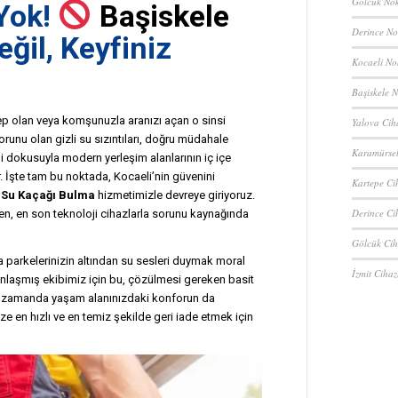
Gölcük Nok
 Yok!
Başiskele
Derince No
eğil, Keyfiniz
Kocaeli No
Başiskele N
p olan veya komşunuzla aranızı açan o sinsi
Yalova Cih
unu olan gizli su sızıntıları, doğru müdahale
Karamürsel
ihi dokusuyla modern yerleşim alanlarının iç içe
rir. İşte tam bu noktada, Kocaeli’nin güvenini
Kartepe Ci
 Su Kaçağı Bulma
hizmetimizle devreye giriyoruz.
Derince Ci
den, en son teknoloji cihazlarla sorunu kaynağında
Gölcük Cih
 parkelerinizin altından su sesleri duymak moral
İzmit Cihaz
laşmış ekibimiz için bu, çözülmesi gereken basit
ynı zamanda yaşam alanınızdaki konforun da
ze en hızlı ve en temiz şekilde geri iade etmek için