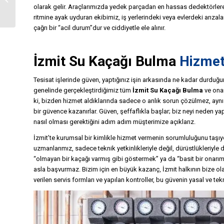
Bulma
olarak gelir. Araçlarımızda yedek parçadan en hassas dedektörlere
ritmine ayak uyduran ekibimiz, iş yerlerindeki veya evlerdeki arızal
çağrı bir “acil durum”dur ve ciddiyetle ele alınır.
İzmit Su Kaçağı Bulma
Hizmet
Tesisat işlerinde güven, yaptığınız işin arkasında ne kadar durduğu
genelinde gerçekleştirdiğimiz tüm
İzmit Su Kaçağı Bulma
ve onar
ki, bizden hizmet aldıklarında sadece o anlık sorun çözülmez, ayn
bir güvence kazanırlar. Güven, şeffaflıkla başlar; biz neyi neden yap
nasıl olması gerektiğini adım adım müşterimize açıklarız.
İzmit’te kurumsal bir kimlikle hizmet vermenin sorumluluğunu taşı
uzmanlarımız, sadece teknik yetkinlikleriyle değil, dürüstlükleriyle
“olmayan bir kaçağı varmış gibi göstermek” ya da “basit bir onarımı
asla başvurmaz. Bizim için en büyük kazanç, İzmit halkının bize o
verilen servis formları ve yapılan kontroller, bu güvenin yasal ve tek