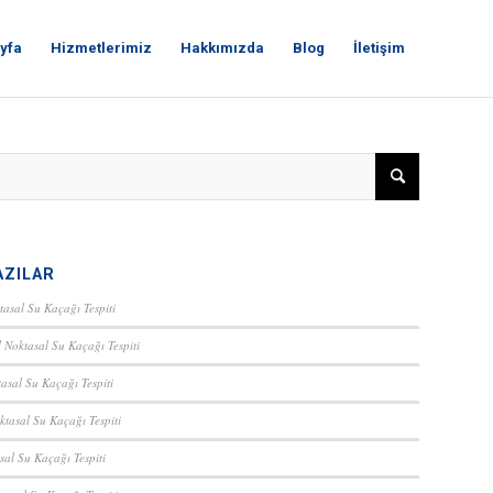
yfa
Hizmetlerimiz
Hakkımızda
Blog
İletişim
AZILAR
tasal Su Kaçağı Tespiti
 Noktasal Su Kaçağı Tespiti
asal Su Kaçağı Tespiti
ktasal Su Kaçağı Tespiti
sal Su Kaçağı Tespiti