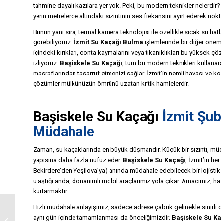
tahmine dayalı kazılara yer yok. Peki, bu modern teknikler nelerdir? 
yerin metrelerce altındaki sızıntının ses frekansını ayırt ederek nokt
Bunun yanı sıra, termal kamera teknolojisi ile özellikle sıcak su hatl
görebiliyoruz.
İzmit Su Kaçağı Bulma
işlemlerinde bir diğer önem
içindeki kırıkları, conta kaymalarını veya tıkanıklıkları bu yüksek
izliyoruz.
Başiskele Su Kaçağı
, tüm bu modern teknikleri kullan
masraflarından tasarruf etmenizi sağlar. İzmit’in nemli havası ve 
çözümler mülkünüzün ömrünü uzatan kritik hamlelerdir.
Başiskele Su Kaçağı
İzmit Şub
Müdahale
Zaman, su kaçaklarında en büyük düşmandır. Küçük bir sızıntı, mü
yapısına daha fazla nüfuz eder.
Başiskele Su Kaçağı
, İzmit’in h
Bekirdere’den Yeşilova’ya) anında müdahale edebilecek bir lojistik 
ulaştığı anda, donanımlı mobil araçlarımız yola çıkar. Amacımız, h
kurtarmaktır.
Hızlı müdahale anlayışımız, sadece adrese çabuk gelmekle sınırlı d
Başiskele Su Kaçağı
aynı gün içinde tamamlanması da önceliğimizdir.
Başiskele Su K