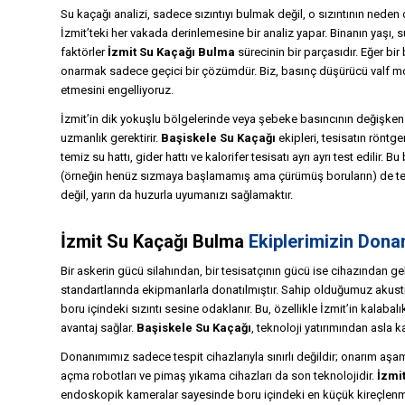
Su kaçağı analizi, sadece sızıntıyı bulmak değil, o sızıntının nede
İzmit’teki her vakada derinlemesine bir analiz yapar. Binanın yaşı, s
faktörler
İzmit Su Kaçağı Bulma
sürecinin bir parçasıdır. Eğer bi
onarmak sadece geçici bir çözümdür. Biz, basınç düşürücü valf mo
etmesini engelliyoruz.
İzmit’in dik yokuşlu bölgelerinde veya şebeke basıncının değişke
uzmanlık gerektirir.
Başiskele Su Kaçağı
ekipleri, tesisatın röntge
temiz su hattı, gider hattı ve kalorifer tesisatı ayrı ayrı test edilir. B
(örneğin henüz sızmaya başlamamış ama çürümüş boruların) de te
değil, yarın da huzurla uyumanızı sağlamaktır.
İzmit Su Kaçağı Bulma
Ekiplerimizin Donan
Bir askerin gücü silahından, bir tesisatçının gücü ise cihazından gel
standartlarında ekipmanlarla donatılmıştır. Sahip olduğumuz akustik
boru içindeki sızıntı sesine odaklanır. Bu, özellikle İzmit’in kalaba
avantaj sağlar.
Başiskele Su Kaçağı
, teknoloji yatırımından asla 
Donanımımız sadece tespit cihazlarıyla sınırlı değildir; onarım aş
açma robotları ve pimaş yıkama cihazları da son teknolojidir.
İzmi
endoskopik kameralar sayesinde boru içindeki en küçük kireçlenmey