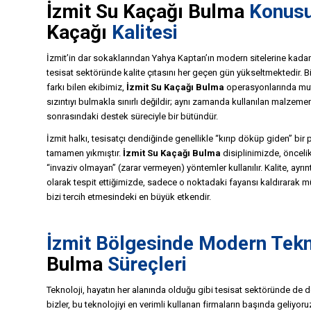
İzmit
Su Kaçağı Bulma
Konus
Kaçağı
Kalitesi
İzmit’in dar sokaklarından Yahya Kaptan’ın modern sitelerine kada
tesisat sektöründe kalite çıtasını her geçen gün yükseltmektedir. Bir
farkı bilen ekibimiz,
İzmit Su Kaçağı Bulma
operasyonlarında mutl
sızıntıyı bulmakla sınırlı değildir; aynı zamanda kullanılan malzemen
sonrasındaki destek süreciyle bir bütündür.
İzmit halkı, tesisatçı dendiğinde genellikle “kırıp döküp giden” bir p
tamamen yıkmıştır.
İzmit Su Kaçağı Bulma
disiplinimizde, önceli
“invaziv olmayan” (zarar vermeyen) yöntemler kullanılır. Kalite, ayrıntı
olarak tespit ettiğimizde, sadece o noktadaki fayansı kaldırarak müd
bizi tercih etmesindeki en büyük etkendir.
İzmit Bölgesinde Modern Tekn
Bulma
Süreçleri
Teknoloji, hayatın her alanında olduğu gibi tesisat sektöründe de d
bizler, bu teknolojiyi en verimli kullanan firmaların başında geliyoru