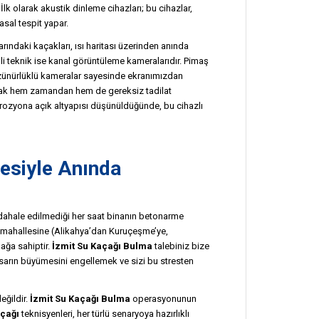
İlk olarak akustik dinleme cihazları; bu cihazlar,
asal tespit yapar.
arındaki kaçakları, ısı haritası üzerinden anında
li teknik ise kanal görüntüleme kameralarıdır. Pimaş
 çözünürlüklü kameralar sayesinde ekranımızdan
arak hem zamandan hem de gereksiz tadilat
korozyona açık altyapısı düşünüldüğünde, bu cihazlı
esiyle Anında
dahale edilmediği her saat binanın betonarme
er mahallesine (Alikahya’dan Kuruçeşme’ye,
ağa sahiptir.
İzmit Su Kaçağı Bulma
talebiniz bize
asarın büyümesini engellemek ve sizi bu stresten
eğildir.
İzmit Su Kaçağı Bulma
operasyonunun
açağı
teknisyenleri, her türlü senaryoya hazırlıklı