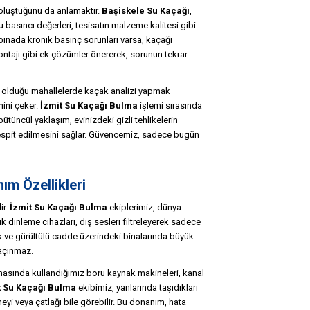
n oluştuğunu da anlamaktır.
Başiskele Su Kaçağı
,
u basıncı değerleri, tesisatın malzeme kalitesi gibi
r binada kronik basınç sorunları varsa, kaçağı
ntajı gibi ek çözümler önererek, sorunun tekrar
n olduğu mahallelerde kaçak analizi yapmak
nini çeker.
İzmit Su Kaçağı Bulma
işlemi sırasında
u bütüncül yaklaşım, evinizdeki gizli tehlikelerin
spit edilmesini sağlar. Güvencemiz, sadece bugün
ım Özellikleri
ir.
İzmit Su Kaçağı Bulma
ekiplerimiz, dünya
 dinleme cihazları, dış sesleri filtreleyerek sadece
lık ve gürültülü cadde üzerindeki binalarında büyük
kaçınmaz.
amasında kullandığımız boru kaynak makineleri, kanal
t Su Kaçağı Bulma
ekibimiz, yanlarında taşıdıkları
i veya çatlağı bile görebilir. Bu donanım, hata