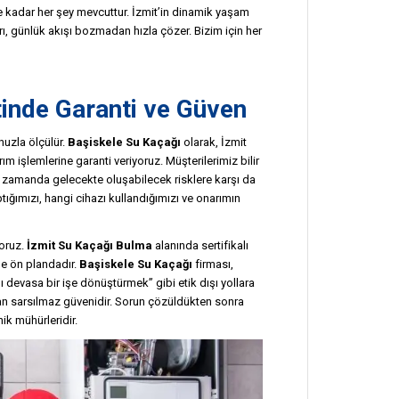
 kadar her şey mevcuttur. İzmit’in dinamik yaşam
arı, günlük akışı bozmadan hızla çözer. Bizim için her
inde Garanti ve Güven
nuzla ölçülür.
Başiskele Su Kaçağı
olarak, İzmit
ım işlemlerine garanti veriyoruz. Müşterilerimiz bilir
ı zamanda gelecekte oluşabilecek risklere karşı da
tığımızı, hangi cihazı kullandığımızı ve onarımın
yoruz.
İzmit Su Kaçağı Bulma
alanında sertifikalı
 de ön plandadır.
Başiskele Su Kaçağı
firması,
 devasa bir işe dönüştürmek” gibi etik dışı yollara
lan sarsılmaz güvenidir. Sorun çözüldükten sonra
nik mühürleridir.