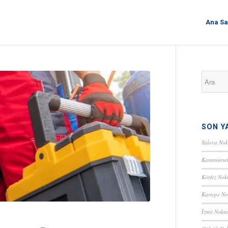
Ana Sa
SON Y
Yalova Nok
Karamürsel
Körfez Nokt
Kartepe No
İzmit Nokta