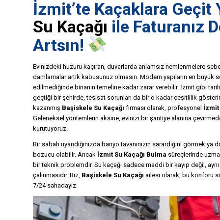
İzmit’te Kaçaklara Geçit
Su Kaçağı
ile Faturanız D
Artsın!
Evinizdeki huzuru kaçıran, duvarlarda anlamsız nemlenmelere sebe
damlamalar artık kabusunuz olmasın. Modern yapıların en büyük sor
edilmediğinde binanın temeline kadar zarar verebilir. İzmit gibi tar
geçtiği bir şehirde, tesisat sorunları da bir o kadar çeşitlilik göste
kazanmış
Başiskele Su Kaçağı
firması olarak, profesyonel
İzmit
Geleneksel yöntemlerin aksine, evinizi bir şantiye alanına çevirme
kurutuyoruz.
Bir sabah uyandığınızda banyo tavanınızın sarardığını görmek ya da
bozucu olabilir. Ancak
İzmit Su Kaçağı Bulma
süreçlerinde uzman
bir teknik problemdir. Su kaçağı sadece maddi bir kayıp değil, a
çalınmasıdır. Biz,
Başiskele Su Kaçağı
ailesi olarak, bu konforu si
7/24 sahadayız.