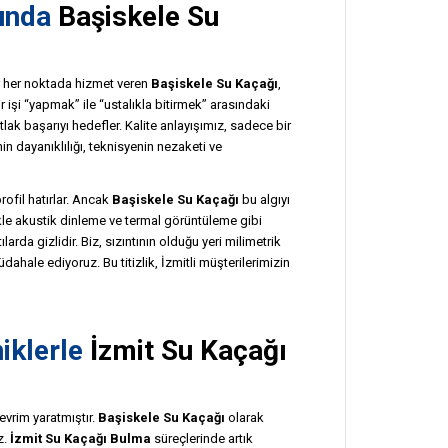
unda
Başiskele Su
r her noktada hizmet veren
Başiskele Su Kaçağı
,
 işi “yapmak” ile “ustalıkla bitirmek” arasındaki
ak başarıyı hedefler. Kalite anlayışımız, sadece bir
in dayanıklılığı, teknisyenin nezaketi ve
rofil hatırlar. Ancak
Başiskele Su Kaçağı
bu algıyı
kle akustik dinleme ve termal görüntüleme gibi
larda gizlidir. Biz, sızıntının olduğu yeri milimetrik
ahale ediyoruz. Bu titizlik, İzmitli müşterilerimizin
iklerle
İzmit Su Kaçağı
evrim yaratmıştır.
Başiskele Su Kaçağı
olarak
z.
İzmit Su Kaçağı Bulma
süreçlerinde artık