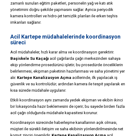
zamanlı sunulan eğitim paketleri, personelin yağ ve katı atık
yönetimini doğru şekilde yapmasını sağlar. Ayrıca periyodik
kamera kontrolleri ve hidro-jet temizlik planları ile erken teşhis
imkanları sağlanır.
Acil Kartepe müdahalelerinde koordinasyon
süreci
Acil müdahaleler, hızlı karar alma ve koordinasyon gerektirir.
Başiskele Su Kaçağı
acil çağrılarda çağrı merkezinden sahaya
ekip yönlendirme prosedürünü işletir; bu prosedürde önceliklerin
belirlenmesi, ekipman paketinin hazırlanması ve saha yönetimi yer
alır.
Kartepe Kanalizasyon Açma
acillerinde, ilk yapılacak iş
güvenlik ve su kontrolüdür; ardından kamera ile tespit yapılarak en
kısa sürede müdahale uygulanır.
Etkili koordinasyon aynı zamanda yedek ekipman ve ekibin ikinci
bir lokasyonda hazır beklemesini de içerir; bu sayede birden fazla
acil çağrı olduğunda müdahale kapasitesi korunur.
Koordinasyon sürecinde haberleşme kanallarının açık olması,
müşteri ile sürekli iletişim ve saha ekibinin yönlendirilmesinde net
komut zinciri önemlidir.
Kartepe Kanalizasyon Açma
acil