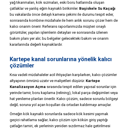
yağ tıkanmaları, kök sızmaları, eski boru hatlarında oluşan
çatlaklar ve yanlış eğim kaynaklı birikimler.
Başiskele Su Kaçağı
bu vakalarda önce detaylı kamera çekimi ile durumu tespit eder,
sonrasında kombine müdahale ile hem anlık sorunu çözer hem de
kalıcı onarım önerir. Referans raporlarımızda müşteri onaylı
görüntüler, yapılan işlemlerin detayları ve sonrasında izlenen
bakım planı yer alır; bu belgeler gelecekteki bakım ve onarım
kararlarında değerli kaynaklardır.
Kartepe kanal sorunlarına yönelik kalıcı
çözümler
Kısa vadeli müdahaleler acil ihtiyaçları karşılarken, kalıcı çözümler
altyapının ömrünü uzatır ve maliyetleri düşürür.
Kartepe
Kanalizasyon Açma
sırasında tespit edilen yapısal sorunlar için
yerinde tamir, boru kaplama (relining), lokal parça değişimleri veya
hat yenileme planları önerilir. Kalıcı çözüm, sadece sorunlu bölgeyi
değil; soruna yol açan koşulları da ortadan kaldırmayı amaçlar.
Örneğin kök kaynaklı sorunlarda sadece kök kesimi yapmak
geçici rahatlama sağlar; kalıcı çözüm için kökün giriş yaptığı
çatlağın tamiri, ek yerlerinin yeniden sızdırmaz hale getirilmesi