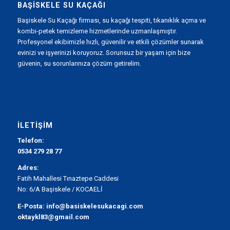
BAŞISKELE SU KAÇAĞI
Başiskele Su Kaçağı firması, su kaçağı tespiti, tıkanıklık açma ve
kombi-petek temizleme hizmetlerinde uzmanlaşmıştır.
Profesyonel ekibimizle hızlı, güvenilir ve etkili çözümler sunarak
evinizi ve işyerinizi koruyoruz. Sorunsuz bir yaşam için bize
güvenin, su sorunlarınıza çözüm getirelim.
İLETIŞIM
Telefon:
0534 279 28 77
Adres:
Fatih Mahallesi Tınaztepe Caddesi
No: 6/A Başiskele / KOCAELİ
E-Posta:
info@basiskelesukacagi.com
oktaykl83@gmail.com