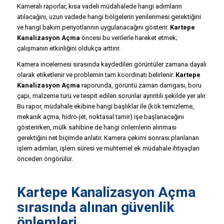
Kameralı raporlar, kısa vadeli müdahalede hangi adımların
atılacağını, uzun vadede hangi bölgelerin yenilenmesi gerektiğini
ve hangi bakım periyotlarının uygulanacağını gösterir.
Kartepe
Kanalizasyon Açma
öncesi bu verilerle hareket etmek;
çalışmanın etkinliğini oldukça arttırır.
Kamera incelemesi sırasında kaydedilen görüntüler zamana dayalı
olarak etiketlenir ve problemin tam koordinatı belirlenir.
Kartepe
Kanalizasyon Açma
raporunda, görüntü zaman damgası, boru
çapı, malzeme türü ve tespit edilen sorunlar ayrıntılı şekilde yer alır.
Bu rapor, müdahale ekibine hangi başlıklar ile (kök temizleme,
mekanik açma, hidro-jet, noktasal tamir) işe başlanacağını
gösterirken, mülk sahibine de hangi önlemlerin alınması
gerektiğini net biçimde anlatır. Kamera çekimi sonrası planlanan
işlem adımları, işlem süresi ve muhtemel ek müdahale ihtiyaçları
önceden öngörülür.
Kartepe Kanalizasyon Açma
sırasında alınan güvenlik
önlemleri