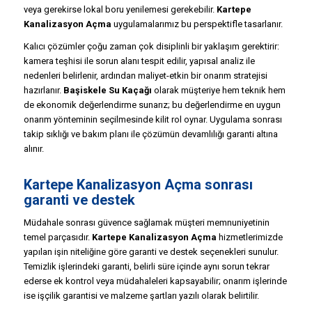
veya gerekirse lokal boru yenilemesi gerekebilir.
Kartepe
Kanalizasyon Açma
uygulamalarımız bu perspektifle tasarlanır.
Kalıcı çözümler çoğu zaman çok disiplinli bir yaklaşım gerektirir:
kamera teşhisi ile sorun alanı tespit edilir, yapısal analiz ile
nedenleri belirlenir, ardından maliyet-etkin bir onarım stratejisi
hazırlanır.
Başiskele Su Kaçağı
olarak müşteriye hem teknik hem
de ekonomik değerlendirme sunarız; bu değerlendirme en uygun
onarım yönteminin seçilmesinde kilit rol oynar. Uygulama sonrası
takip sıklığı ve bakım planı ile çözümün devamlılığı garanti altına
alınır.
Kartepe Kanalizasyon Açma sonrası
garanti ve destek
Müdahale sonrası güvence sağlamak müşteri memnuniyetinin
temel parçasıdır.
Kartepe Kanalizasyon Açma
hizmetlerimizde
yapılan işin niteliğine göre garanti ve destek seçenekleri sunulur.
Temizlik işlerindeki garanti, belirli süre içinde aynı sorun tekrar
ederse ek kontrol veya müdahaleleri kapsayabilir; onarım işlerinde
ise işçilik garantisi ve malzeme şartları yazılı olarak belirtilir.