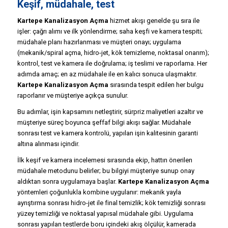
Keşif, müdahale, test
Kartepe Kanalizasyon Açma
hizmet akışı genelde şu sıra ile
işler: çağrı alımı ve ilk yönlendirme; saha keşfi ve kamera tespiti;
müdahale planı hazırlanması ve müşteri onayı; uygulama
(mekanik/spiral açma, hidro-jet, kök temizleme, noktasal onarım);
kontrol, test ve kamera ile doğrulama; iş teslimi ve raporlama. Her
adımda amaç; en az müdahale ile en kalıcı sonuca ulaşmaktır.
Kartepe Kanalizasyon Açma
sırasında tespit edilen her bulgu
raporlanır ve müşteriye açıkça sunulur.
Bu adımlar, işin kapsamını netleştirir, sürpriz maliyetleri azaltır ve
müşteriye süreç boyunca şeffaf bilgi akışı sağlar. Müdahale
sonrası test ve kamera kontrolü, yapılan işin kalitesinin garanti
altına alınması içindir.
İlk keşif ve kamera incelemesi sırasında ekip, hattın önerilen
müdahale metodunu belirler; bu bilgiyi müşteriye sunup onay
aldıktan sonra uygulamaya başlar.
Kartepe Kanalizasyon Açma
yöntemleri çoğunlukla kombine uygulanır: mekanik yayla
ayrıştırma sonrası hidro-jet ile final temizlik; kök temizliği sonrası
yüzey temizliği ve noktasal yapısal müdahale gibi. Uygulama
sonrası yapılan testlerde boru içindeki akış ölçülür, kamerada