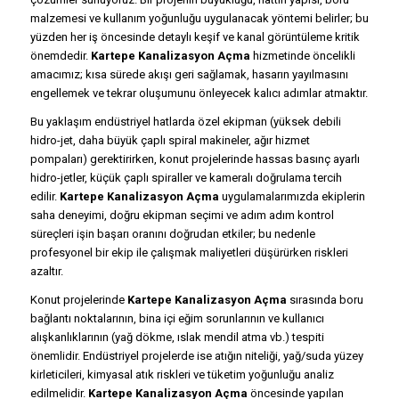
malzemesi ve kullanım yoğunluğu uygulanacak yöntemi belirler; bu
yüzden her iş öncesinde detaylı keşif ve kanal görüntüleme kritik
önemdedir.
Kartepe Kanalizasyon Açma
hizmetinde öncelikli
amacımız; kısa sürede akışı geri sağlamak, hasarın yayılmasını
engellemek ve tekrar oluşumunu önleyecek kalıcı adımlar atmaktır.
Bu yaklaşım endüstriyel hatlarda özel ekipman (yüksek debili
hidro-jet, daha büyük çaplı spiral makineler, ağır hizmet
pompaları) gerektirirken, konut projelerinde hassas basınç ayarlı
hidro-jetler, küçük çaplı spiraller ve kameralı doğrulama tercih
edilir.
Kartepe Kanalizasyon Açma
uygulamalarımızda ekiplerin
saha deneyimi, doğru ekipman seçimi ve adım adım kontrol
süreçleri işin başarı oranını doğrudan etkiler; bu nedenle
profesyonel bir ekip ile çalışmak maliyetleri düşürürken riskleri
azaltır.
Konut projelerinde
Kartepe Kanalizasyon Açma
sırasında boru
bağlantı noktalarının, bina içi eğim sorunlarının ve kullanıcı
alışkanlıklarının (yağ dökme, ıslak mendil atma vb.) tespiti
önemlidir. Endüstriyel projelerde ise atığın niteliği, yağ/suda yüzey
kirleticileri, kimyasal atık riskleri ve tüketim yoğunluğu analiz
edilmelidir.
Kartepe Kanalizasyon Açma
öncesinde yapılan