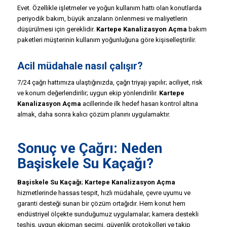
Evet. Özellikle işletmeler ve yoğun kullanım hattı olan konutlarda
periyodik bakım, büyük arızaların önlenmesi ve maliyetlerin
düşürülmesi için gereklidir.
Kartepe Kanalizasyon Açma
bakım
paketleri müşterinin kullanım yoğunluğuna göre kişiselleştirilir.
Acil müdahale nasıl çalışır?
7/24 çağrı hattımıza ulaştığınızda, çağrı triyajı yapılır; aciliyet, risk
ve konum değerlendirilir; uygun ekip yönlendirilir.
Kartepe
Kanalizasyon Açma
acillerinde ilk hedef hasarı kontrol altına
almak, daha sonra kalıcı çözüm planını uygulamaktır.
Sonuç ve Çağrı: Neden
Başiskele Su Kaçağı
?
Başiskele Su Kaçağı
;
Kartepe Kanalizasyon Açma
hizmetlerinde hassas tespit, hızlı müdahale, çevre uyumu ve
garanti desteği sunan bir çözüm ortağıdır. Hem konut hem
endüstriyel ölçekte sunduğumuz uygulamalar; kamera destekli
teşhis, uygun ekipman seçimi, güvenlik protokolleri ve takip