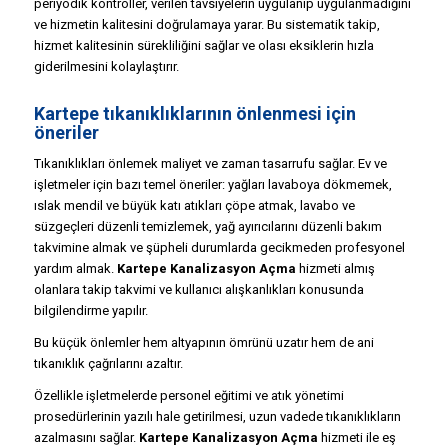
periyodik kontroller, verilen tavsiyelerin uygulanıp uygulanmadığını
ve hizmetin kalitesini doğrulamaya yarar. Bu sistematik takip,
hizmet kalitesinin sürekliliğini sağlar ve olası eksiklerin hızla
giderilmesini kolaylaştırır.
Kartepe tıkanıklıklarının önlenmesi için
öneriler
Tıkanıklıkları önlemek maliyet ve zaman tasarrufu sağlar. Ev ve
işletmeler için bazı temel öneriler: yağları lavaboya dökmemek,
ıslak mendil ve büyük katı atıkları çöpe atmak, lavabo ve
süzgeçleri düzenli temizlemek, yağ ayırıcılarını düzenli bakım
takvimine almak ve şüpheli durumlarda gecikmeden profesyonel
yardım almak.
Kartepe Kanalizasyon Açma
hizmeti almış
olanlara takip takvimi ve kullanıcı alışkanlıkları konusunda
bilgilendirme yapılır.
Bu küçük önlemler hem altyapının ömrünü uzatır hem de ani
tıkanıklık çağrılarını azaltır.
Özellikle işletmelerde personel eğitimi ve atık yönetimi
prosedürlerinin yazılı hale getirilmesi, uzun vadede tıkanıklıkların
azalmasını sağlar.
Kartepe Kanalizasyon Açma
hizmeti ile eş