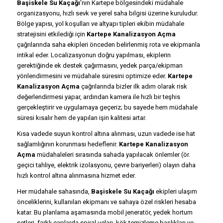
Başiskele Su Kaçağı
’nın Kartepe bölgesindeki müdahale
organizasyonu, hızlı sevk ve yerel saha bilgisi üzerine kuruludur.
Bölge yapısı, yol koşulları ve altyapı tipleri ekibin müdahale
stratejisini etkilediği için
Kartepe Kanalizasyon Açma
çağrılarında saha ekipleri önceden belirlenmiş rota ve ekipmanla
intikal eder. Localizasyonun doğru yapılması, ekiplerin
gerektiğinde ek destek çağırmasını, yedek parça/ekipman
yönlendirmesini ve müdahale süresini optimize eder.
Kartepe
Kanalizasyon Açma
çağrılarında bizler ilk adım olarak risk
değerlendirmesi yapar, ardından kamera ile hızlı bir teşhis
gerçekleştirir ve uygulamaya geçeriz; bu sayede hem müdahale
süresi kısalır hem de yapılan işin kalitesi artar.
Kısa vadede suyun kontrol altına alınması, uzun vadede ise hat
sağlamlığının korunması hedeflenir.
Kartepe Kanalizasyon
Açma
müdahaleleri sırasında sahada yapılacak önlemler (ör.
geçici tahliye, elektrik izolasyonu, çevre bariyerleri) olayın daha
hızlı kontrol altına alınmasına hizmet eder.
Her müdahale sahasında,
Başiskele Su Kaçağı
ekipleri ulaşım
önceliklerini, kullanılan ekipmanı ve sahaya özel riskleri hesaba
katar. Bu planlama aşamasında mobil jeneratör, yedek hortum
setleri, farklı çaplarda spiral uçları, kök temizleme başlıkları ve