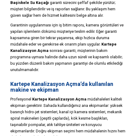
Başiskele Su Kaçağı
garanti sürecini şeffaf şekilde yürütür;
müşteri bilgilendirilir ve iş raporları sağlanır. Bu yaklaşım hem
güven sağlar hem de hizmet kalitesini belge altına alır.
Garantinin uygulanması için iş bitim raporu, kamera görüntüleri ve
yapılan işlemlerin dökümü müşteriye teslim edilir. Eğer garanti
kapsamına giren bir tekrar yaşanırsa, ekip hızlıca duruma
müdahale eder ve gerekirse ek onarım planı uygular.
Kartepe
Kanalizasyon Açma
sonrası garanti, müşterinin bakım
programına uyması halinde daha uzun süreli ve kapsamlı olabilir;
bu yüzden düzenli bakım yapmanın garantiyi de olumlu etkilediği
unutulmamalıdır.
Kartepe Kanalizasyon Açma’da kullanılan
makine ve ekipman
Profesyonel
Kartepe Kanalizasyon Açma
müdahaleleri kaliteli
ekipman gerektirir. Sahada kullandığımız ana ekipmanlar: yüksek
basınçlı hidro-jet sistemleri, kanal içi kamera sistemleri, mekanik
spiral makineleri (çeşitli çaplarda), kök kesme başlıkları,
taşınabilir pompalar, atık tahliye üniteleri ve koruyucu
ekipmanlardır. Doğru ekipman seçimi hem müdahalenin hızını hem