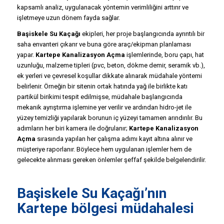
kapsamlı analiz, uygulanacak yöntemin verimliliğini arttırır ve
işletmeye uzun dönem fayda sağlar.
Başiskele Su Kaçağı
ekipleri, her proje başlangıcında ayrıntılı bir
saha envanteri çıkarır ve buna göre araç/ekipman planlaması
yapar.
Kartepe Kanalizasyon Açma
işlemlerinde, boru çapı, hat
uzunluğu, malzeme tipleri (pvc, beton, dökme demir, seramik vb.),
ek yerleri ve çevresel koşullar dikkate alınarak müdahale yöntemi
belirlenir. Örneğin bir sitenin ortak hatında yağ ile birlikte katı
partikül birikimi tespit edilmişse, müdahale başlangıcında
mekanik ayrıştırma işlemine yer verilir ve ardından hidro-jet ile
yüzey temizliği yapılarak borunun iç yüzeyi tamamen arındırılır. Bu
adımların her biri kamera ile doğrulanır;
Kartepe Kanalizasyon
Açma
sırasında yapılan her çalışma adımı kayıt altına alınır ve
müşteriye raporlanır. Böylece hem uygulanan işlemler hem de
gelecekte alınması gereken önlemler şeffaf şekilde belgelendirilir.
Başiskele Su Kaçağı’nın
Kartepe bölgesi müdahalesi