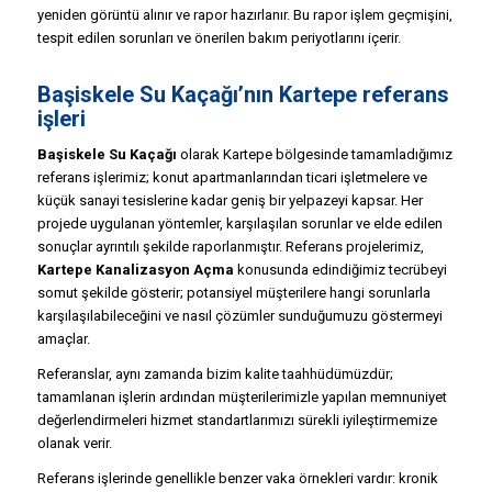
yeniden görüntü alınır ve rapor hazırlanır. Bu rapor işlem geçmişini,
tespit edilen sorunları ve önerilen bakım periyotlarını içerir.
Başiskele Su Kaçağı’nın Kartepe referans
işleri
Başiskele Su Kaçağı
olarak Kartepe bölgesinde tamamladığımız
referans işlerimiz; konut apartmanlarından ticari işletmelere ve
küçük sanayi tesislerine kadar geniş bir yelpazeyi kapsar. Her
projede uygulanan yöntemler, karşılaşılan sorunlar ve elde edilen
sonuçlar ayrıntılı şekilde raporlanmıştır. Referans projelerimiz,
Kartepe Kanalizasyon Açma
konusunda edindiğimiz tecrübeyi
somut şekilde gösterir; potansiyel müşterilere hangi sorunlarla
karşılaşılabileceğini ve nasıl çözümler sunduğumuzu göstermeyi
amaçlar.
Referanslar, aynı zamanda bizim kalite taahhüdümüzdür;
tamamlanan işlerin ardından müşterilerimizle yapılan memnuniyet
değerlendirmeleri hizmet standartlarımızı sürekli iyileştirmemize
olanak verir.
Referans işlerinde genellikle benzer vaka örnekleri vardır: kronik