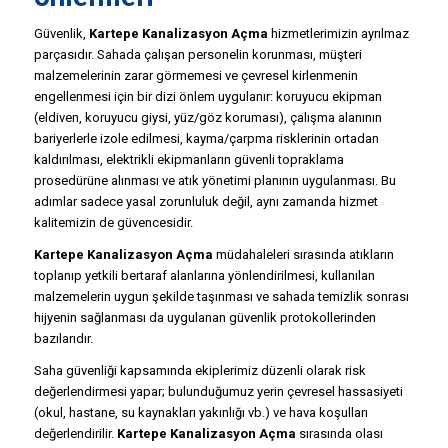
Güvenlik,
Kartepe Kanalizasyon Açma
hizmetlerimizin ayrılmaz
parçasıdır. Sahada çalışan personelin korunması, müşteri
malzemelerinin zarar görmemesi ve çevresel kirlenmenin
engellenmesi için bir dizi önlem uygulanır: koruyucu ekipman
(eldiven, koruyucu giysi, yüz/göz koruması), çalışma alanının
bariyerlerle izole edilmesi, kayma/çarpma risklerinin ortadan
kaldırılması, elektrikli ekipmanların güvenli topraklama
prosedürüne alınması ve atık yönetimi planının uygulanması. Bu
adımlar sadece yasal zorunluluk değil, aynı zamanda hizmet
kalitemizin de güvencesidir.
Kartepe Kanalizasyon Açma
müdahaleleri sırasında atıkların
toplanıp yetkili bertaraf alanlarına yönlendirilmesi, kullanılan
malzemelerin uygun şekilde taşınması ve sahada temizlik sonrası
hijyenin sağlanması da uygulanan güvenlik protokollerinden
bazılarıdır.
Saha güvenliği kapsamında ekiplerimiz düzenli olarak risk
değerlendirmesi yapar; bulunduğumuz yerin çevresel hassasiyeti
(okul, hastane, su kaynakları yakınlığı vb.) ve hava koşulları
değerlendirilir.
Kartepe Kanalizasyon Açma
sırasında olası