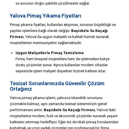
ve sorunun doğru şekilde çözülmesini sağlar.
Yalova Pimaş Yıkama Fiyatları
Pimaş yıkama fiyatları, kullanılan ekipman, sorunun büyüklüğü ve
yapılan işlemlere bağlı olarak değişir.
Başiskele Su Kaçağı
Firması
, Yalova’da uygun maliyetli ve kaliteli hizmet sunarak
müşterilerinin memnuniyetini sağlamaktadır.
Uygun Maliyetlerle Pimaş Temizleme
Firma, hem bireysel müşterilere hem de işletmelere bütçe
dostu çözümler sunar. Ayrıca kullanılan modern cihazlar
sayesinde işlem maliyeti düşerken hizmet kalitesi artar.
Tesisat Sorunlarınızda Güvenilir Çözüm
Ortağınız
Yalova pimaş yıkama işlemi, yalnızca tıkanıklık sorununu
çözmekle kalmaz, aynı zamanda tesisat sisteminizin genel
performansını artırır.
Başiskele Su Kaçağı Firması
, Yalova’daki
müşterilerine modern, hızlı ve ekonomik çözümler sunarak yaşam
kalitesini artırmayı hedefliyor. Eğer siz de tıkalı pimaş borularından
kurtulmak ve uzun vadeli çözümler için profesyonel bir firma