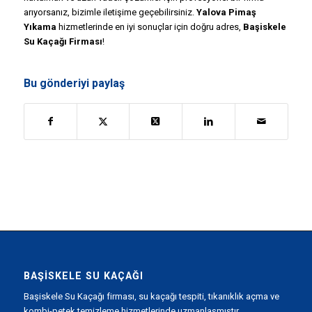
arıyorsanız, bizimle iletişime geçebilirsiniz.
Yalova Pimaş
Yıkama
hizmetlerinde en iyi sonuçlar için doğru adres,
Başiskele
Su Kaçağı Firması
!
Bu gönderiyi paylaş
BAŞISKELE SU KAÇAĞI
Başiskele Su Kaçağı firması, su kaçağı tespiti, tıkanıklık açma ve
kombi-petek temizleme hizmetlerinde uzmanlaşmıştır.