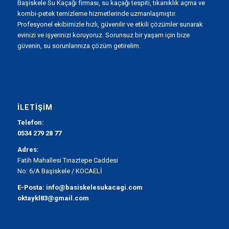
Başiskele Su Kaçağı firması, su kaçağı tespiti, tıkanıklık açma ve
kombi-petek temizleme hizmetlerinde uzmanlaşmıştır.
Profesyonel ekibimizle hızlı, güvenilir ve etkili çözümler sunarak
evinizi ve işyerinizi koruyoruz. Sorunsuz bir yaşam için bize
güvenin, su sorunlarınıza çözüm getirelim.
İLETIŞIM
Telefon:
0534 279 28 77
Adres:
Fatih Mahallesi Tınaztepe Caddesi
No: 6/A Başiskele / KOCAELİ
E-Posta:
info@basiskelesukacagi.com
oktaykl83@gmail.com