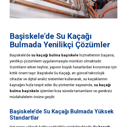
Başiskele’de Su Kaçağı
Bulma
da Yenilikçi Çözümler
Başiskele’de
su kaçağı bulma başiskele
hizmetlerinin başarısı,
yenilikçi çözümlerin uygulanmasıyla mümkün olmaktadır.
Sızıntıların erken teşhisi, yapının büyük hasarlardan korunması için
kritik önem taşır. Başiskele Su Kaçağı, en güncel teknolojik
cihazlar ve dijital analiz sistemleri kullanarak, su kaçaklarının
kaynağını hızla tespit eder. Bu yöntemler sayesinde,
su kaçağı
bulma başiskele
işlemleri kısa sürede tamamlanır ve gereksiz
müdahalelerin önüne geçilir.
Başiskele’de Su Kaçağı Bulmada Yüksek
Standartlar
Her proje, yüksek kalite ve titizlikle yürütülmektedir.
Su kaçağı