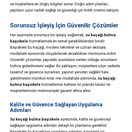
ve müşterilere en doğru bilgileri sunar. Doğru adım planları,
yapıların uzun vadeli sağlığı ve güvenliği için kritik öneme sahiptir.
Sorunsuz İşleyiş İçin Güvenilir Çözümler
Her aşamada sorunsuz bir işleyiş sağlamak,
su kaçağı bulma
başiskele
hizmetlerinde en temel gerekliliklerden biridir.
Başiskele Su Kaçağı, modern teknikler ve uzman ekibiyle,
müdahale sürecinde oluşabilecek aksaklıkları minimuma indirir.
Güvenilir çözümler, yapıdaki sızıntıların neden olduğu sorunların
hızlıca giderilmesini sağlar. Bu yaklaşım, müşterilere uzun vadede
tasarruf ve güvence sunarken, yapının yeniden sağlıklı hale
getirilmesini mümkün kılar. Her müdahale adımında,
su kaçağı
bulma başiskele
hizmetlerinin kalitesi ön planda tutulur ve
müşterilerimizin memnuniyeti garanti altına alınır.
Kalite ve Güvence Sağlayan Uygulama
Adımları
Su kaçağı bulma başiskele
sürecinde, kalite ve güvenceyi
sağlayan uygulama adımları detaylı bir planlama gerektirir.
Başiskele Su Kaçağı’nın uygulama adımları, kapsamlı ön