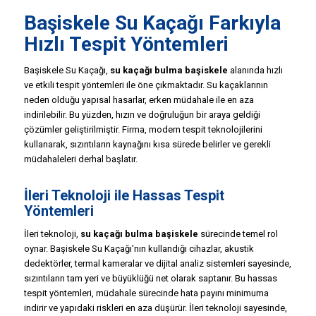
Başiskele Su Kaçağı Farkıyla
Hızlı Tespit Yöntemleri
Başiskele Su Kaçağı,
su kaçağı bulma başiskele
alanında hızlı
ve etkili tespit yöntemleri ile öne çıkmaktadır. Su kaçaklarının
neden olduğu yapısal hasarlar, erken müdahale ile en aza
indirilebilir. Bu yüzden, hızın ve doğruluğun bir araya geldiği
çözümler geliştirilmiştir. Firma, modern tespit teknolojilerini
kullanarak, sızıntıların kaynağını kısa sürede belirler ve gerekli
müdahaleleri derhal başlatır.
İleri Teknoloji ile Hassas Tespit
Yöntemleri
İleri teknoloji,
su kaçağı bulma başiskele
sürecinde temel rol
oynar. Başiskele Su Kaçağı’nın kullandığı cihazlar, akustik
dedektörler, termal kameralar ve dijital analiz sistemleri sayesinde,
sızıntıların tam yeri ve büyüklüğü net olarak saptanır. Bu hassas
tespit yöntemleri, müdahale sürecinde hata payını minimuma
indirir ve yapıdaki riskleri en aza düşürür. İleri teknoloji sayesinde,