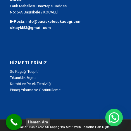
Fatih Mahallesi Tınaztepe Caddesi
No: 6/A Başiskele / KOCAELİ
E-Posta:
info@basiskelesukacagi.com
oktaykl83@gmail.com
HIZMETLERIMIZ
Su Kaçağı Tespiti
Tıkanıklık Açma
Kombi ve Petek Temizliği
Pimaş Yıkama ve Görüntüleme
Hemen Ara
Tüm Hakları Başiskele Su Kaçağı'na Aittir. Web Tasarım
Pan Dijital