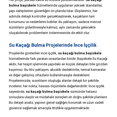
bulma başiskele
hizmetlerinde uygulanan yüksek standartlar,
yapı sahiplerinin güvenliğini ön planda tutar. Ekiplerimiz, her
adımda detaylı kontroller gerçekleştirerek, kaçakların tam
konumunu ve nedenlerini belirler. Bu yaklaşım, sadece mevcut
sızıntıların giderilmesiyle kalmaz, aynı zamanda gelecekte
oluşabilecek problemlerin önlenmesinde de etkili olur.
Su Kaçağı Bulma Projelerinde İnce İşçilik
Projelerde gösterilen ince işçilik,
su kaçağı bulma başiskele
hizmetlerinde fark yaratan unsurlardan biridir. Başiskele Su Kaçağı
ekibi, her tespit işleminde yapıdaki en küçük detayları bile gözden
kaçırmaz. Bu titiz yaklaşım; akustik dedektörler, termal kameralar
ve diğer gelişmiş cihazların kullanılmasıyla desteklenir.
Projelerimizde, sızıntıların oluştuğu alanlar detaylı bir şekilde
incelenir; her nokta, hassas ölçümlerle değerlendirilir. İnce işçilik
sayesinde,
su kaçağı bulma başiskele
sürecinde hatasız
sonuçlara ulaşılır ve müdahale süreçleri en doğru şekilde planlanır.
Bu detaylı analiz, yapının genel sağlığını korumak ve uzun vadeli
güvence sağlamak amacıyla titizlikle uygulanmaktadır.