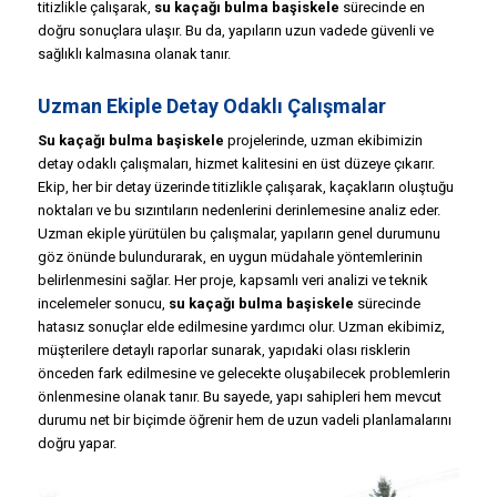
titizlikle çalışarak,
su kaçağı bulma başiskele
sürecinde en
doğru sonuçlara ulaşır. Bu da, yapıların uzun vadede güvenli ve
sağlıklı kalmasına olanak tanır.
Uzman Ekiple Detay Odaklı Çalışmalar
Su kaçağı bulma başiskele
projelerinde, uzman ekibimizin
detay odaklı çalışmaları, hizmet kalitesini en üst düzeye çıkarır.
Ekip, her bir detay üzerinde titizlikle çalışarak, kaçakların oluştuğu
noktaları ve bu sızıntıların nedenlerini derinlemesine analiz eder.
Uzman ekiple yürütülen bu çalışmalar, yapıların genel durumunu
göz önünde bulundurarak, en uygun müdahale yöntemlerinin
belirlenmesini sağlar. Her proje, kapsamlı veri analizi ve teknik
incelemeler sonucu,
su kaçağı bulma başiskele
sürecinde
hatasız sonuçlar elde edilmesine yardımcı olur. Uzman ekibimiz,
müşterilere detaylı raporlar sunarak, yapıdaki olası risklerin
önceden fark edilmesine ve gelecekte oluşabilecek problemlerin
önlenmesine olanak tanır. Bu sayede, yapı sahipleri hem mevcut
durumu net bir biçimde öğrenir hem de uzun vadeli planlamalarını
doğru yapar.