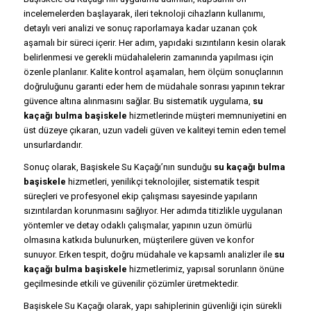
incelemelerden başlayarak, ileri teknoloji cihazların kullanımı,
detaylı veri analizi ve sonuç raporlamaya kadar uzanan çok
aşamalı bir süreci içerir. Her adım, yapıdaki sızıntıların kesin olarak
belirlenmesi ve gerekli müdahalelerin zamanında yapılması için
özenle planlanır. Kalite kontrol aşamaları, hem ölçüm sonuçlarının
doğruluğunu garanti eder hem de müdahale sonrası yapının tekrar
güvence altına alınmasını sağlar. Bu sistematik uygulama,
su
kaçağı bulma başiskele
hizmetlerinde müşteri memnuniyetini en
üst düzeye çıkaran, uzun vadeli güven ve kaliteyi temin eden temel
unsurlardandır.
Sonuç olarak, Başiskele Su Kaçağı’nın sunduğu
su kaçağı bulma
başiskele
hizmetleri, yenilikçi teknolojiler, sistematik tespit
süreçleri ve profesyonel ekip çalışması sayesinde yapıların
sızıntılardan korunmasını sağlıyor. Her adımda titizlikle uygulanan
yöntemler ve detay odaklı çalışmalar, yapının uzun ömürlü
olmasına katkıda bulunurken, müşterilere güven ve konfor
sunuyor. Erken tespit, doğru müdahale ve kapsamlı analizler ile
su
kaçağı bulma başiskele
hizmetlerimiz, yapısal sorunların önüne
geçilmesinde etkili ve güvenilir çözümler üretmektedir.
Başiskele Su Kaçağı olarak, yapı sahiplerinin güvenliği için sürekli