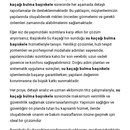
kaçağı bulma başiskele
sürecinde her aşamada detaylı
raporlamalar ile desteklenmektedir. Bu yaklaşım, müşterilerimizin
yapılarında oluşabilecek riskleri önceden görmelerini ve gerekli
önlemleri zamanında alabilmelerini sağlamaktadır.
Eğer siz de yapınızdaki sızıntılara karşı etkin bir çözüm
arıyorsanız, Başiskele Su Kaçağı’nın sunduğu
su kaçağı bulma
başiskele
hizmetleriyle tanışın. Yenilikçi çözümler, hızlı tespit
yöntemleri ve profesyonel müdahale adımları sayesinde,
yapılarınızdaki sızıntılara kalıcı bir son verebilir, uzun vadeli
güvence ve konforu sağlayabilirsiniz. Doğru adım planları ve
sistematik uygulama süreçleri,
su kaçağı bulma başiskele
işlemlerinde başarıyı garantilerken, yapıların değerinin
korunmasına da büyük katkı sunmaktadır.
Her proje, detaylı analiz ve uzman ekibimizin titiz çalışmalarıyla,
su
kaçağı bulma başiskele
sürecinde maksimum verimlilik ve
güvenilirlik sağlamak üzere tasarlanmıştır. Yapınızın sağlığını ve
güvenliğini ön planda tutan bu kapsamlı hizmet, ileride
oluşabilecek onarım ve bakım masraflarının önüne geçmek için
ideal bir çözümdür.
Başiskele Su Kaçağı’nın profesyonel yaklaşımı, modern tekniklerle