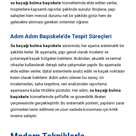
su kaçağı bulma başiskele
hizmetlerinde elde edilen veriler,
müşterilere kapsamlı raporlar şeklinde sunulur. Böylece, yapı
sahipleri hem mevcut durumu net bir şekilde görür hem de
gelecekte alınması gereken önlemleri öğrenir.
Adım Adım Başiskele’de Tespit Süreçleri
Su kaçağı bulma başiskele
sürecinde, her aşama sistematik bir
şekilde ilerler. İlk aşamada, yapı genel olarak incelenir ve
potansiyel kaçak bölgeleri belirlenir. Ardından, akustik ve termal
cihazlar kullanılarak detaylı saha çalışmaları yapılır. Bu aşamada
elde edilen veriler, dijital sistemlerle analiz edilir ve kaçak noktaları
kesin olarak belirlenir. Adım adım izlenen bu süreç; ön
incelemeden, saha tespitine, veri analizinden raporlama
aşamasına kadar titizlikle yürütülür. Her adım,
su kaçağı bulma
başiskele
hizmetlerinde şeffaflık ve güvenilirlik ilkeleri
çerçevesinde gerçekleştirilir. Bu sistematik yöntem, yapıların zarar
görmeden tamir edilmesi ve uzun vadede korunması için kritik
öneme sahiptir.